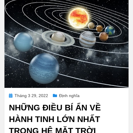
Posted
Tháng 3 29, 2022
Định nghĩa
on
NHỮNG ĐIỀU BÍ ẨN VỀ
HÀNH TINH LỚN NHẤT
TRONG HỆ MẶT TRỜI