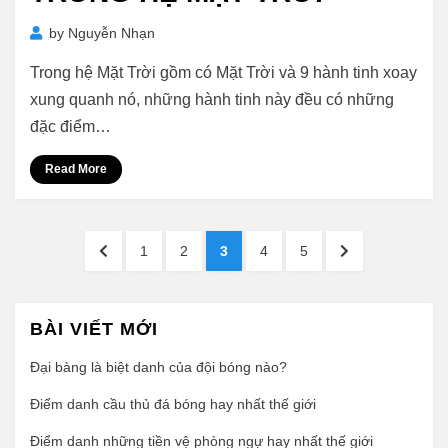
by
Nguyễn Nhạn
Trong hệ Mặt Trời gồm có Mặt Trời và 9 hành tinh xoay
xung quanh nó, những hành tinh này đều có những
đặc điểm…
Read More
Phân
PREVIOUS
PAGE
PAGE
PAGE
PAGE
PAGE
NEXT
1
2
3
4
5
trang
PAGE
PAGE
bài
viết
BÀI VIẾT MỚI
Đại bàng là biệt danh của đội bóng nào?
Điểm danh cầu thủ đá bóng hay nhất thế giới
Điểm danh những tiền vệ phòng ngự hay nhất thế giới