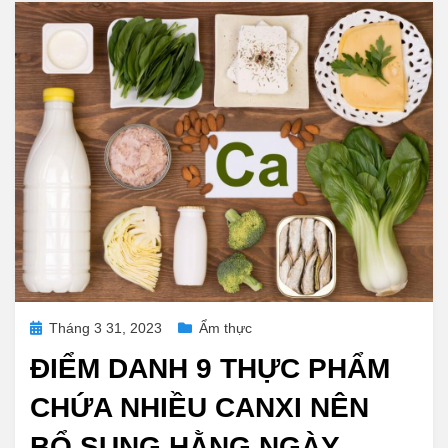
Posted
Tháng 3 31, 2023
Ẩm thực
on
ĐIỂM DANH 9 THỰC PHẨM
CHỨA NHIỀU CANXI NÊN
BỔ SUNG HẰNG NGÀY