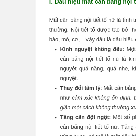
I. Dấu hiệu mất cân bằng nội t
Mất cân bằng nội tiết tố nữ là tình
thường. Nội tiết tố được tạo bởi hệ
bào, mô, cơ,…Vậy đâu là dấu hiệu c
Kinh nguyệt không đều
: Mộ
cân bằng nội tiết tố nữ là ki
nguyệt quá nặng, quá nhẹ, k
nguyệt.
Thay đổi tâm lý
: Mất cân bằng
như
cảm xúc không ổn định, t
giận một cách không thường x
Tăng cân đột ngột:
Một số ph
cân bằng nội tiết tố nữ. Tăng