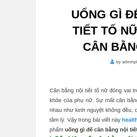
UỐNG GÌ Đ
TIẾT TỐ N
CÂN BẰN
by
adminp
Cân bằng nội tiết tố nữ đóng vai tr
khỏe của phụ nữ. Sự mất cân bằng 
nhau như kinh nguyệt không đều, c
tâm lý. Vậy trong bài viết này
healt
phẩm
uống gì để cân bằng nội tiế