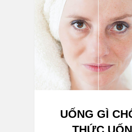
UỐNG GÌ CH
THỨC UỐN