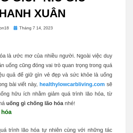
THANH XUÂN
Posted
bn18
Tháng 7 14, 2023
on
hóa là ước mơ của nhiều người. Ngoài việc duy
 ăn uống cũng đóng vai trò quan trọng trong quá
iệu quả để giữ gìn vẻ đẹp và sức khỏe là uống
ong bài viết này,
healthylowcarbliving.com
sẽ
uống hữu ích nhằm giảm quá trình lão hóa, từ
phá
uống gì chống lão hóa
nhé!
o hóa
quá trình lão hóa tự nhiên cùng với những tác