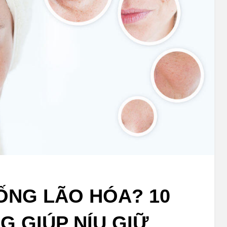
ỐNG LÃO HÓA? 10
G GIÚP NÍU GIỮ