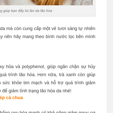
 giúp bạn đẩy lùi làn da lão hóa
 da mà còn cung cấp một vẻ tươi sáng tự nhiên
ậy nên hãy mang theo bình nước lọc bên mình
xy hóa và polyphenol, giúp ngăn chặn sự hủy
uá trình lão hóa. Hơn nữa, trà xanh còn giúp
n sức khỏe tim mạch và hỗ trợ quá trình giảm
 để giảm tình trạng lão hóa da nhé!
ép cà chua
chống oxy hóa mạnh có khả năng giảm nguy cơ