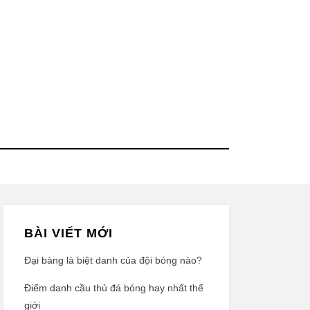
BÀI VIẾT MỚI
Đại bàng là biệt danh của đội bóng nào?
Điểm danh cầu thủ đá bóng hay nhất thế
giới