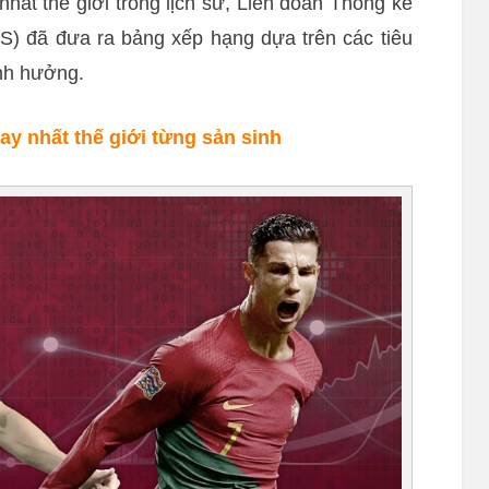
 nhất thế giới trong lịch sử, Liên đoàn Thống kê
S) đã đưa ra bảng xếp hạng dựa trên các tiêu
ảnh hưởng.
ay nhất thế giới từng sản sinh