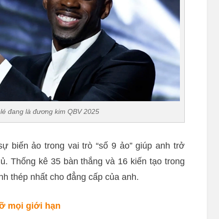
é đang là đương kim QBV 2025
ự biến ảo trong vai trò “số 9 ảo” giúp anh trở
ủ. Thống kê 35 bàn thắng và 16 kiến tạo trong
nh thép nhất cho đẳng cấp của anh.
ỡ mọi giới hạn