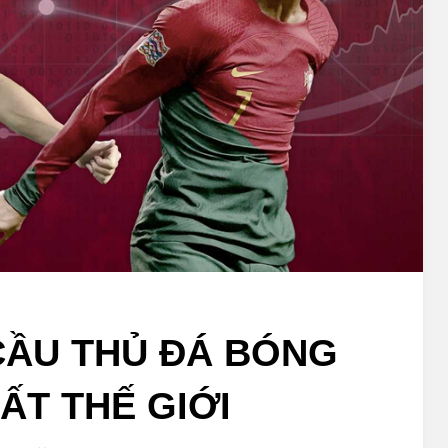
CẦU THỦ ĐÁ BÓNG
ẤT THẾ GIỚI