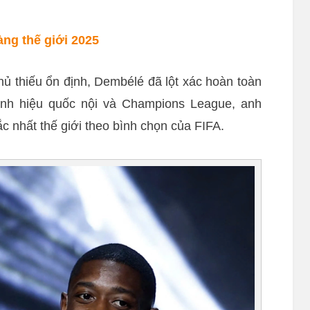
g thế giới 2025
hủ thiếu ổn định, Dembélé đã lột xác hoàn toàn
anh hiệu quốc nội và Champions League, anh
ắc nhất thế giới theo bình chọn của FIFA.