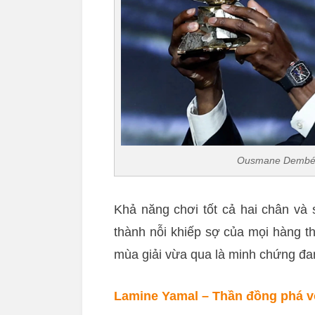
Ousmane Dembél
Khả năng chơi tốt cả hai chân và s
thành nỗi khiếp sợ của mọi hàng th
mùa giải vừa qua là minh chứng đa
Lamine Yamal – Thần đồng phá v