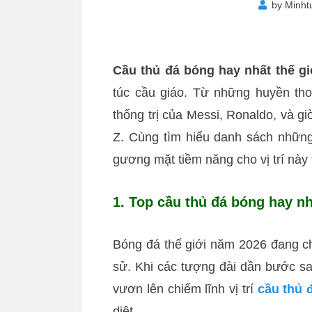
by
Minht
Cầu thủ đá bóng hay nhất thế gi
túc cầu giáo. Từ những huyền th
thống trị của Messi, Ronaldo, và g
Z. Cùng tìm hiểu danh sách những
gương mặt tiềm năng cho vị trí này
1. Top cầu thủ đá bóng hay nh
Bóng đá thế giới năm 2026 đang ch
sử. Khi các tượng đài dần bước s
vươn lên chiếm lĩnh vị trí
cầu thủ 
diệt.