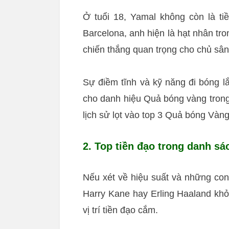
Ở tuổi 18, Yamal không còn là ti
Barcelona, anh hiện là hạt nhân tr
chiến thắng quan trọng cho chủ s
Sự điềm tĩnh và kỹ năng đi bóng lắ
cho danh hiệu Quả bóng vàng trong 
lịch sử lọt vào top 3 Quả bóng Vàng
2. Top tiền đạo trong danh sá
Nếu xét về hiệu suất và những con 
Harry Kane hay Erling Haaland khỏ
vị trí tiền đạo cắm.