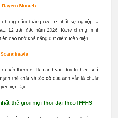
ại Bayern Munich
a những năm tháng rực rỡ nhất sự nghiệp tại
sau 12 trận đầu năm 2026, Kane chứng minh
í tiền đạo nhờ khả năng dứt điểm toàn diện.
 Scandinavia
o chấn thương, Haaland vẫn duy trì hiệu suất
mạnh thể chất và tốc độ của anh vẫn là chuẩn
iới hiện đại.
nhất thế giới mọi thời đại theo IFFHS